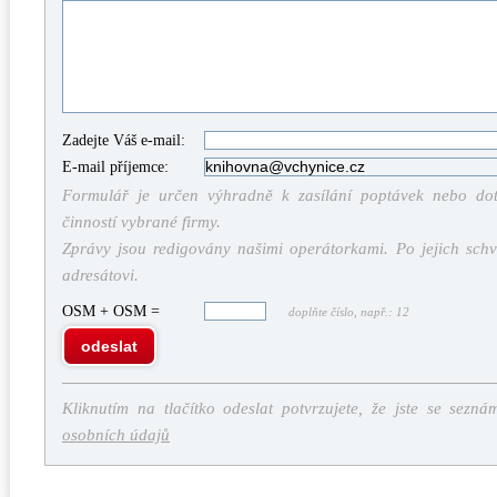
Zadejte Váš e-mail:
E-mail příjemce:
Formulář je určen výhradně k zasílání poptávek nebo dota
činností vybrané firmy.
Zprávy jsou redigovány našimi operátorkami. Po jejich schv
adresátovi.
OSM + OSM =
doplňte číslo, např.: 12
odeslat
Kliknutím na tlačítko odeslat potvrzujete, že jste se sezná
osobních údajů