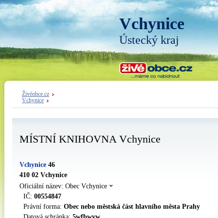
Vchynice
Ústecký kraj
Živéobce.cz
Vchynice
MÍSTNÍ KNIHOVNA Vchynice
Vchynice
46
410 02 Vchynice
Oficiální název: Obec Vchynice
IČ:
00554847
Právní forma:
Obec nebo městská část hlavního města Prahy
Datová schránka:
5wfbwyw