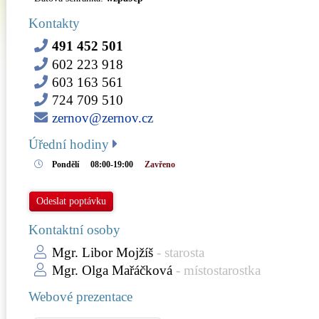
Kontakty
491 452 501
602 223 918
603 163 561
724 709 510
zernov@zernov.cz
Úřední hodiny
Pondělí
08:00-19:00
Zavřeno
Odeslat poptávku
Kontaktní osoby
Mgr. Libor Mojžíš
- starosta
Mgr. Olga Mařáčková
- místostarostka
Webové prezentace