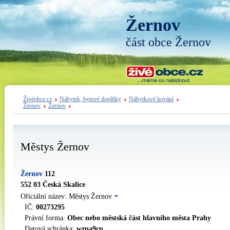
Žernov
část obce Žernov
Živéobce.cz
Nábytek, bytové doplňky
Nábytkové kování
Žernov
Žernov
Městys Žernov
Žernov
112
552 03 Česká Skalice
Oficiální název: Městys Žernov
IČ:
00273295
Právní forma:
Obec nebo městská část hlavního města Prahy
Datová schránka:
wzpa9cp