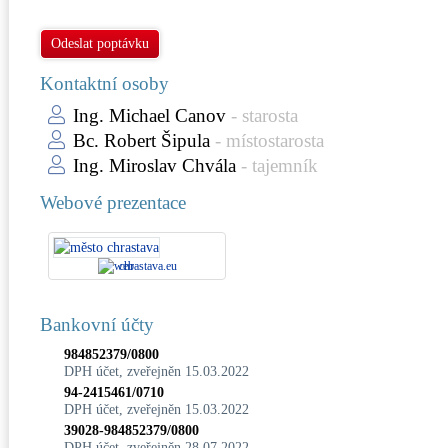
Odeslat poptávku
Kontaktní osoby
Ing. Michael Canov
- starosta
Bc. Robert Šipula
- místostarosta
Ing. Miroslav Chvála
- tajemník
Webové prezentace
chrastava.eu
Bankovní účty
984852379/0800
DPH účet, zveřejněn 15.03.2022
94-2415461/0710
DPH účet, zveřejněn 15.03.2022
39028-984852379/0800
DPH účet, zveřejněn 28.07.2022