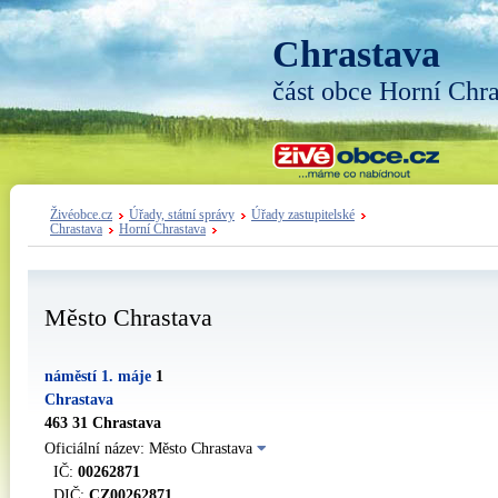
Chrastava
část obce Horní Chr
Živéobce.cz
Úřady, státní správy
Úřady zastupitelské
Chrastava
Horní Chrastava
Město Chrastava
náměstí 1. máje
1
Chrastava
463 31 Chrastava
Oficiální název: Město Chrastava
IČ:
00262871
DIČ:
CZ00262871