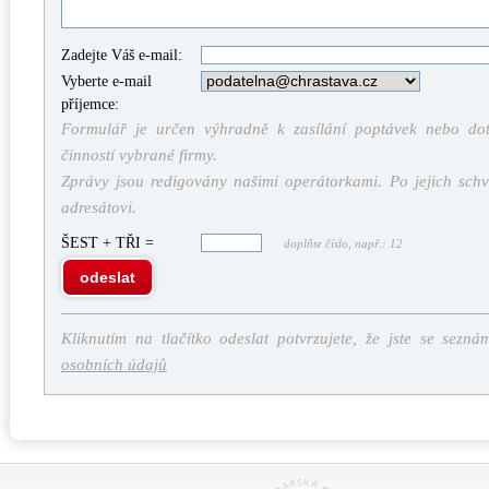
Zadejte Váš e-mail:
Vyberte e-mail
příjemce:
Formulář je určen výhradně k zasílání poptávek nebo dota
činností vybrané firmy.
Zprávy jsou redigovány našimi operátorkami. Po jejich schv
adresátovi.
ŠEST + TŘI =
doplňte číslo, např.: 12
odeslat
Kliknutím na tlačítko odeslat potvrzujete, že jste se sezná
osobních údajů