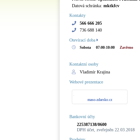
Datová schránka:
mktkfcv
Kontakty
566 666 205
736 688 140
Otevírací doba
Sobota
07:00-10:00
Zavřeno
Kontaktní osoby
Vladimír Krajina
Webové prezentace
maso-zdarsko.cz
Bankovní účty
225387138/0600
DPH účet, zveřejněn 22.03.2018
Prodejny