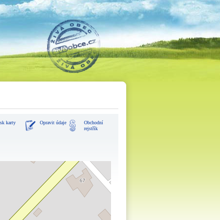
sk karty
Opravit údaje
Obchodní
rejstřík