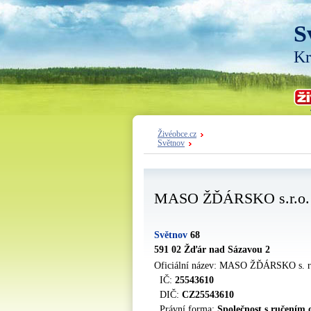
S
Kr
Živéobce.cz
Světnov
MASO ŽĎÁRSKO s.r.o.
Světnov
68
591 02 Žďár nad Sázavou 2
Oficiální název: MASO ŽĎÁRSKO s. r
IČ:
25543610
DIČ:
CZ25543610
Právní forma:
Společnost s ručením