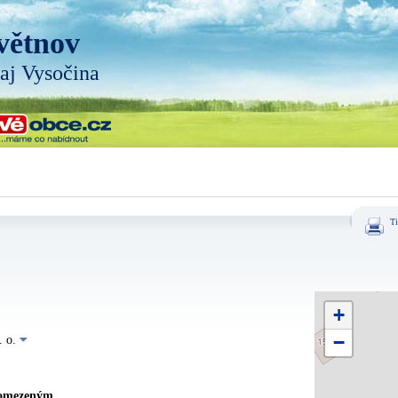
větnov
aj Vysočina
Ti
+
−
. o.
 omezeným