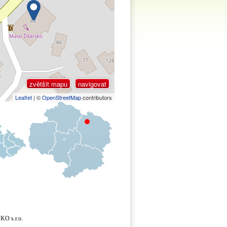
zvětšit mapu
navigovat
Leaflet
| ©
OpenStreetMap
contributors