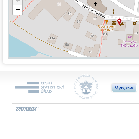
+
−
O projektu