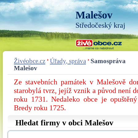
Malešov
Středočeský kraj
Živéobce.cz
Úřady, správa
Samospráva
Malešov
Ze stavebních památek v Malešově dom
starobylá tvrz, jejíž vznik a původ není d
roku 1731. Nedaleko obce je opuštěn
Bredy roku 1725.
Hledat firmy v obci Malešov