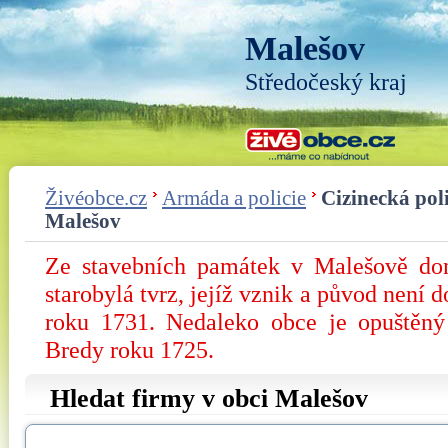
Malešov
Středočeský kraj
Živéobce.cz
Armáda a policie
Cizinecká poli
Malešov
Ze stavebních památek v Malešově dom
starobylá tvrz, jejíž vznik a původ není d
roku 1731. Nedaleko obce je opuštěn
Bredy roku 1725.
Hledat firmy v obci Malešov