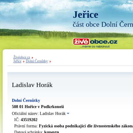
Jeřice
část obce Dolní Čer
Živéobce.cz
Jeřice
Dolní Černůtky
Ladislav Horák
Dolní Černůtky
508 01 Hořice v Podkrkonoší
Oficiální název: Ladislav Horák
IČ:
43519202
Právní forma:
Fyzická osoba podnikající dle živnostenského zákon
Datová schránka:
kqpeytn