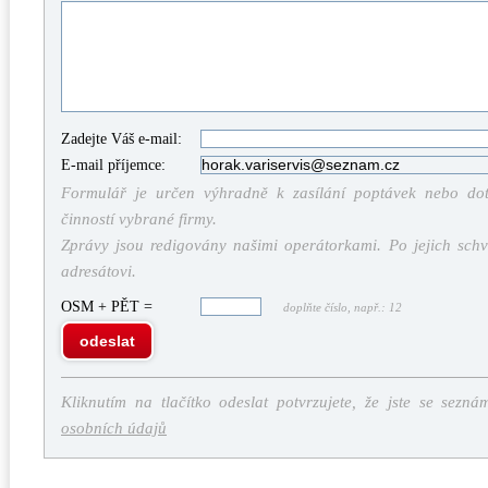
Zadejte Váš e-mail:
E-mail příjemce:
Formulář je určen výhradně k zasílání poptávek nebo dota
činností vybrané firmy.
Zprávy jsou redigovány našimi operátorkami. Po jejich schv
adresátovi.
OSM + PĚT =
doplňte číslo, např.: 12
odeslat
Kliknutím na tlačítko odeslat potvrzujete, že jste se sezná
osobních údajů