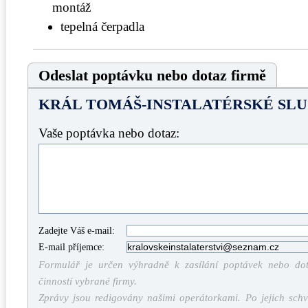
montáž
tepelná čerpadla
Odeslat poptávku nebo dotaz firmě
KRÁL TOMÁŠ-INSTALATÉRSKÉ SL
Vaše poptávka nebo dotaz:
Zadejte Váš e-mail:
E-mail příjemce:
Formulář je určen výhradně k zasílání poptávek nebo dota
činností vybrané firmy.
Zprávy jsou redigovány našimi operátorkami. Po jejich schv