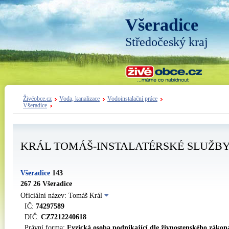
Všeradice
Středočeský kraj
Živéobce.cz
Voda, kanalizace
Vodoinstalační práce
Všeradice
KRÁL TOMÁŠ-INSTALATÉRSKÉ SLUŽB
Všeradice
143
267 26 Všeradice
Oficiální název: Tomáš Král
IČ:
74297589
DIČ:
CZ7212240618
Právní forma:
Fyzická osoba podnikající dle živnostenského zákon