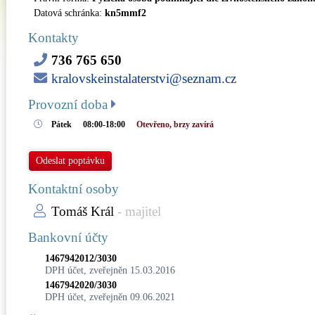
Datová schránka:
kn5mmf2
Kontakty
736 765 650
kralovskeinstalaterstvi@seznam.cz
Provozní doba
Pátek
08:00-18:00
Otevřeno, brzy zavírá
Odeslat poptávku
Kontaktní osoby
Tomáš Král
- majitel
Bankovní účty
1467942012/3030
DPH účet, zveřejněn 15.03.2016
1467942020/3030
DPH účet, zveřejněn 09.06.2021