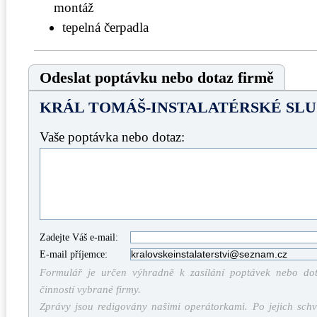
montáž
tepelná čerpadla
Odeslat poptávku nebo dotaz firmě
KRÁL TOMÁŠ-INSTALATÉRSKÉ SL
Vaše poptávka nebo dotaz:
Zadejte Váš e-mail:
E-mail příjemce:
Formulář je určen výhradně k zasílání poptávek nebo dota
činností vybrané firmy.
Zprávy jsou redigovány našimi operátorkami. Po jejich schv