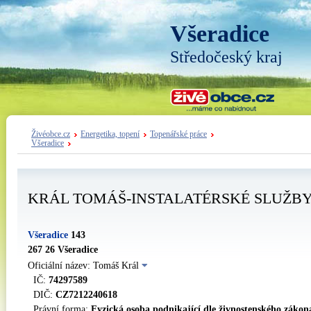
Všeradice
Středočeský kraj
Živéobce.cz
Energetika, topení
Topenářské práce
Všeradice
KRÁL TOMÁŠ-INSTALATÉRSKÉ SLUŽB
Všeradice
143
267 26 Všeradice
Oficiální název: Tomáš Král
IČ:
74297589
DIČ:
CZ7212240618
Právní forma:
Fyzická osoba podnikající dle živnostenského zákon