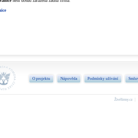
vanice
není dosud zařazená žádna firma.
nice
O projektu
Nápověda
Podmínky užívání
Smlu
Živéfirmy.cz