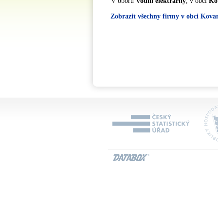
V oboru
Vodní elektrárny
, v obci
Ko
Zobrazit všechny firmy v obci Kova