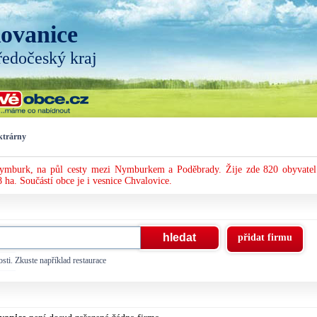
ovanice
ředočeský kraj
ktrárny
Nymburk, na půl cesty mezi Nymburkem a Poděbrady. Žije zde 820 obyvatel
 ha. Součástí obce je i vesnice Chvalovice.
přidat firmu
sti. Zkuste například restaurace