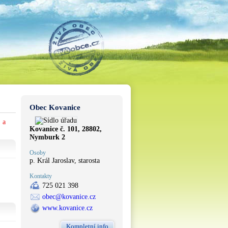
Obec Kovanice
 a
Kovanice č. 101, 28802,
Nymburk 2
Osoby
p. Král Jaroslav, starosta
Kontakty
725 021 398
obec@kovanice.cz
www.kovanice.cz
Kompletní info