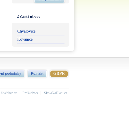
2 části obce:
Chvalovice
Kovanice
vní podmínky
Kontakt
GDPR
Živéobce.cz
Proškoly.cz
ŠkolaNaDlani.cz