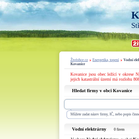
K
St
Živéobce.cz
Energetika, topení
Vodní ele
Kovanice
Kovanice jsou obec ležící v okrese 
jejich katastrální území má rozlohu 808
Hledat firmy v obci Kovanice
Můžete zadat název firmy, IČ, nebo popis činno
Vodní elektrárny
0 firem