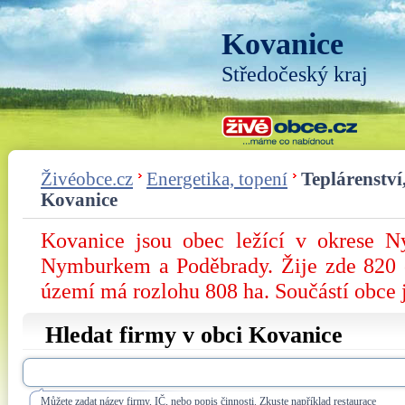
Kovanice
Středočeský kraj
Živéobce.cz
Energetika, topení
Teplárenstv
Kovanice
Kovanice jsou obec ležící v okrese N
Nymburkem a Poděbrady. Žije zde 820 ob
území má rozlohu 808 ha. Součástí obce j
Hledat firmy v obci Kovanice
Můžete zadat název firmy, IČ, nebo popis činnosti. Zkuste například restaurace