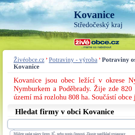
Kovanice
Středočeský kraj
Živéobce.cz
Potraviny - výroba
Potraviny o
Kovanice
Kovanice jsou obec ležící v okrese N
Nymburkem a Poděbrady. Žije zde 820 ob
území má rozlohu 808 ha. Součástí obce j
Hledat firmy v obci Kovanice
Můžete zadat název firmy, IČ, nebo popis činnosti. Zkuste například restaurace