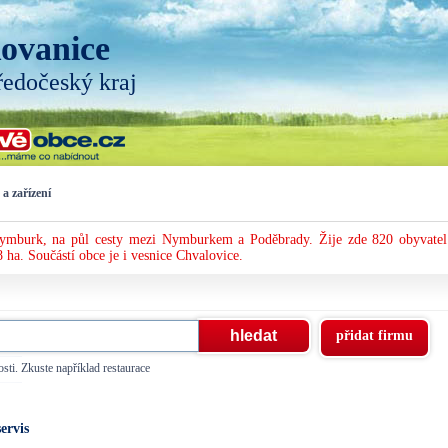
ovanice
ředočeský kraj
 a zařízení
Nymburk, na půl cesty mezi Nymburkem a Poděbrady. Žije zde 820 obyvatel
 ha. Součástí obce je i vesnice Chvalovice.
přidat firmu
sti. Zkuste například restaurace
ervis