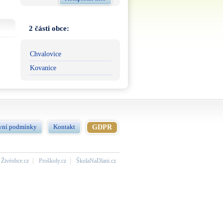
2 části obce:
Chvalovice
Kovanice
vní podmínky
Kontakt
GDPR
Živéobce.cz
Proškoly.cz
ŠkolaNaDlani.cz