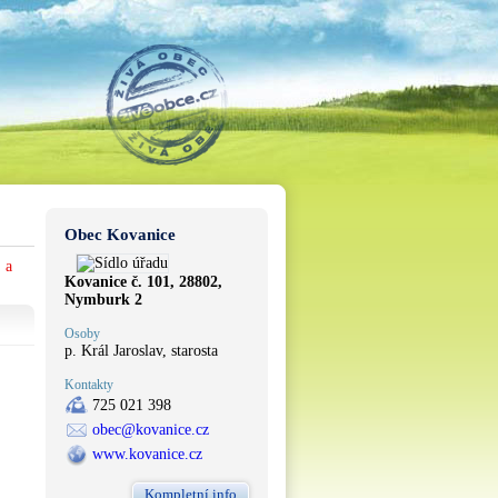
Obec Kovanice
 a
Kovanice č. 101, 28802,
Nymburk 2
Osoby
p. Král Jaroslav, starosta
Kontakty
725 021 398
obec@kovanice.cz
www.kovanice.cz
Kompletní info