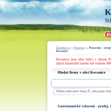
K
St
Živéobce.cz
Potraviny
Potraviny - stroje
Kovanice
Kovanice jsou obec ležící v okrese 
jejich katastrální území má rozlohu 808
Hledat firmy v obci Kovanice
Můžete zadat název firmy, IČ, nebo popis činno
Gastronomické vybavení - prodej, s