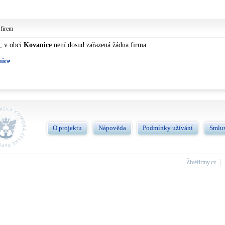
 firem
, v obci
Kovanice
není dosud zařazená žádna firma.
nice
O projektu
Nápověda
Podmínky užívání
Smlu
Živéfirmy.cz