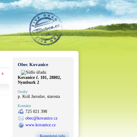
Obec Kovanice
 a
Kovanice č. 101, 28802,
Nymburk 2
Osoby
p. Král Jaroslav, starosta
Kontakty
725 021 398
obec@kovanice.cz
www.kovanice.cz
Kompletní info