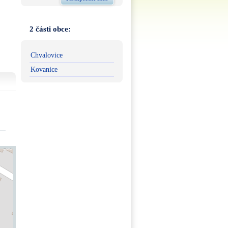
2 části obce:
Chvalovice
Kovanice