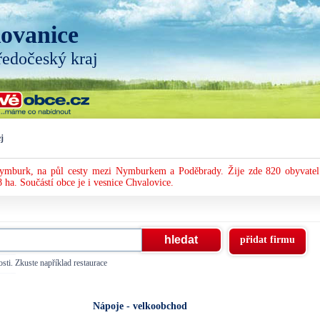
ovanice
ředočeský kraj
j
Nymburk, na půl cesty mezi Nymburkem a Poděbrady. Žije zde 820 obyvatel
 ha. Součástí obce je i vesnice Chvalovice.
přidat firmu
sti. Zkuste například restaurace
Nápoje - velkoobchod