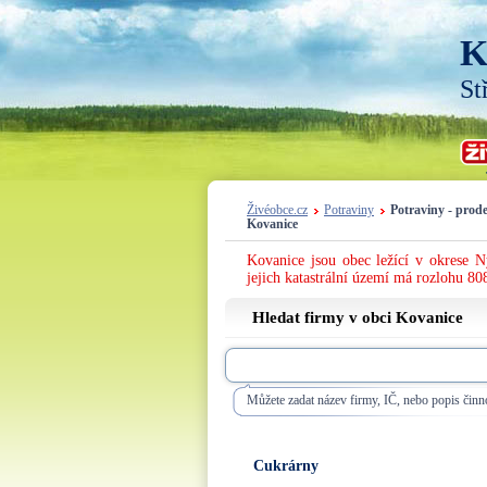
K
St
Živéobce.cz
Potraviny
Potraviny - prode
Kovanice
Kovanice jsou obec ležící v okrese 
jejich katastrální území má rozlohu 808
Hledat firmy v obci Kovanice
Můžete zadat název firmy, IČ, nebo popis činno
Cukrárny