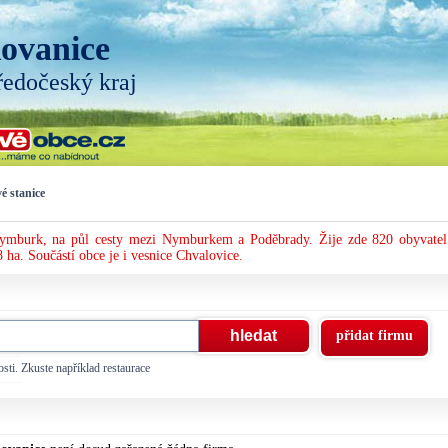
ovanice
ředočeský kraj
é stanice
Nymburk, na půl cesty mezi Nymburkem a Poděbrady. Žije zde 820 obyvatel
 ha. Součástí obce je i vesnice Chvalovice.
přidat firmu
sti. Zkuste například restaurace