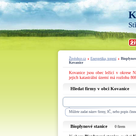
K
St
Živéobce.cz
Energetika, topení
Bioplynov
Kovanice
Kovanice jsou obec ležící v okrese 
jejich katastrální území má rozlohu 808
Hledat firmy v obci Kovanice
Můžete zadat název firmy, IČ, nebo popis činno
Bioplynové stanice
0 firem