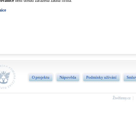
ovanice
není dosud zařazená žádna firma.
nice
O projektu
Nápověda
Podmínky užívání
Smlu
Živéfirmy.cz