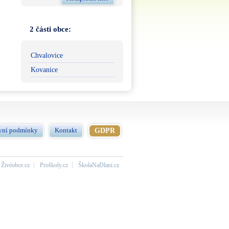
2 části obce:
Chvalovice
Kovanice
vní podmínky
Kontakt
GDPR
Živéobce.cz
Proškoly.cz
ŠkolaNaDlani.cz