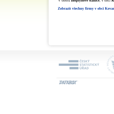
V oboru
Bioplynové stanice
, v obci
K
Zobrazit všechny firmy v obci Kova