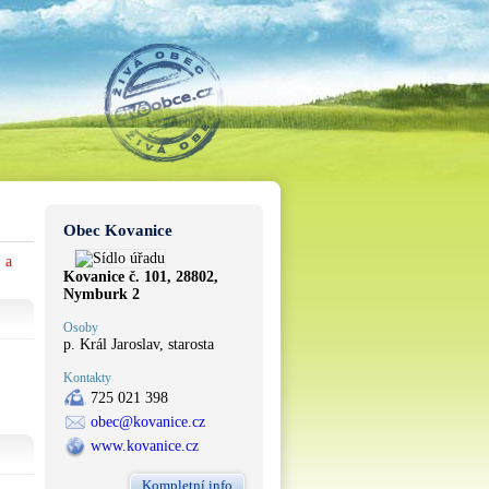
Obec Kovanice
 a
Kovanice č. 101, 28802,
Nymburk 2
Osoby
p. Král Jaroslav, starosta
Kontakty
725 021 398
obec@kovanice.cz
www.kovanice.cz
Kompletní info