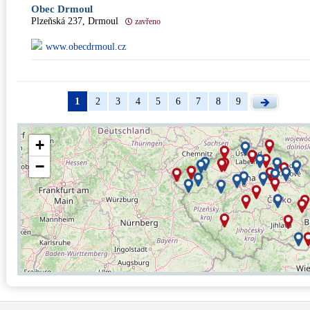
Obec Drmoul
Plzeňská 237, Drmoul
zavřeno
www.obecdrmoul.cz
1
2
3
4
5
6
7
8
9
+
−