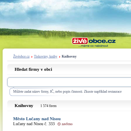
Živéobce.cz
Tiskoviny, knihy
Knihovny
Hledat firmy v obci
Můžete zadat název firmy, IČ, nebo popis činnosti. Zkuste například restaurace
Knihovny
1 574 firem
Město Lučany nad Nisou
Lučany nad Nisou č. 333
zavřeno