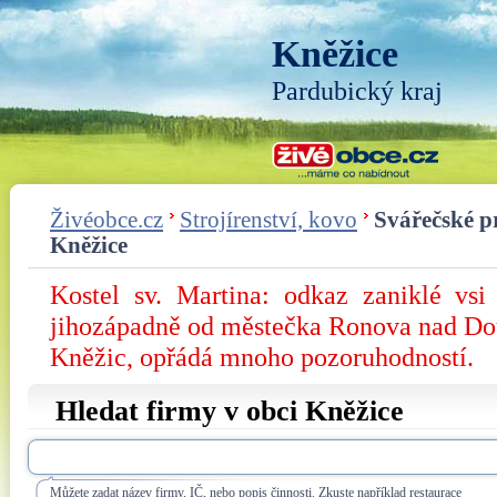
Kněžice
Pardubický kraj
Živéobce.cz
Strojírenství, kovo
Svářečské p
Kněžice
Kostel sv. Martina: odkaz zaniklé vsi
jihozápadně od městečka Ronova nad Dou
Kněžic, opřádá mnoho pozoruhodností.
Hledat firmy v obci Kněžice
Můžete zadat název firmy, IČ, nebo popis činnosti. Zkuste například restaurace