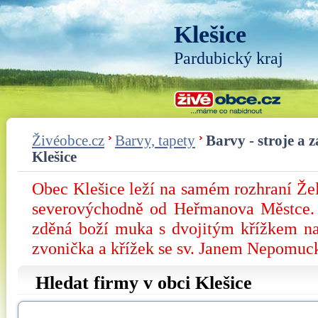
Klešice
Pardubický kraj
Živéobce.cz
Barvy, tapety
Barvy - stroje a z
Klešice
Obec Klešice leží na samém rozhraní Žel
severovýchodně od Heřmanova Městce. 
zděná boží muka s dvojitým křížkem na
zvonička a křížek se sv. Janem Nepomu
Hledat firmy v obci Klešice