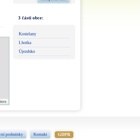
3 části obce:
Kostelany
Lhotka
Újezdsko
utors
vní podmínky
Kontakt
GDPR