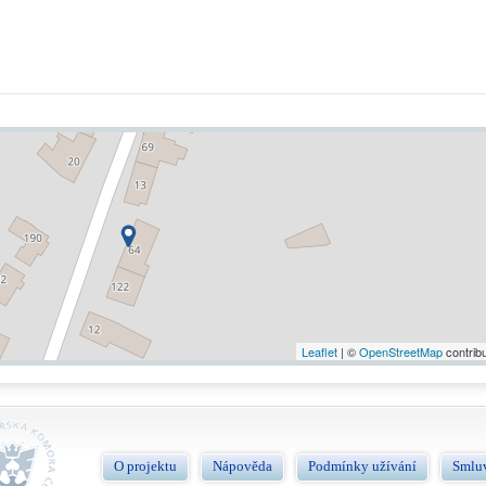
Leaflet
| ©
OpenStreetMap
contrib
O projektu
Nápověda
Podmínky užívání
Smlu