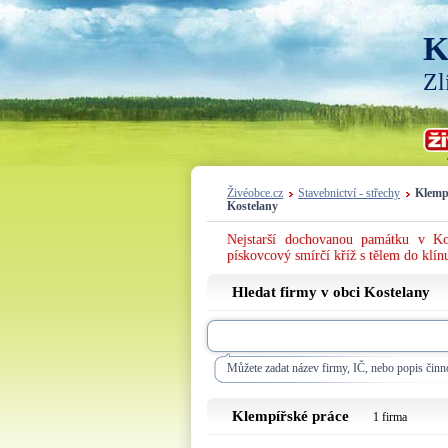
K
Zl
Živéobce.cz
Stavebnictví - střechy
Klemp
Kostelany
Nejstarší dochovanou památku v K
pískovcový smírčí kříž s tělem do klín
Hledat firmy v obci Kostelany
Můžete zadat název firmy, IČ, nebo popis činno
Klempířské práce
1 firma