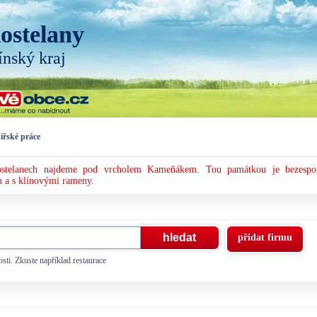
ostelany
ínský kraj
ířské práce
ostelanech najdeme pod vrcholem Kameňákem. Tou památkou je bezespo
u a s klínovými rameny.
přidat firmu
sti. Zkuste například restaurace