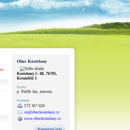
Obec Kostelany
ru
Kostelany č. 48, 76701,
Kroměříž 1
Osoby
p. Petřík Jan, starosta
Kontakty
573 367 020
ou@obeckostelany.cz
www.obeckostelany.cz
Kompletní info