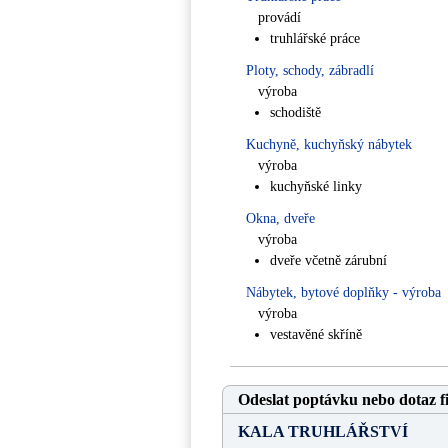
provádí
truhlářské práce
Ploty, schody, zábradlí
výroba
schodiště
Kuchyně, kuchyňský nábytek
výroba
kuchyňské linky
Okna, dveře
výroba
dveře včetně zárubní
Nábytek, bytové doplňky - výroba
výroba
vestavěné skříně
Odeslat poptávku nebo dotaz f
KALA TRUHLÁŘSTVÍ