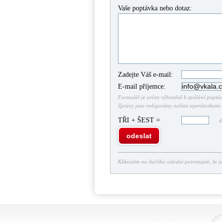
Vaše poptávka nebo dotaz:
Zadejte Váš e-mail:
E-mail příjemce:
Formulář je určen výhradně k zasílání poptáve
Zprávy jsou redigovány našimi operátorkami. 
TŘI + ŠEST =
do
odeslat
Kliknutím na tlačítko odeslat potvrzujete, že j