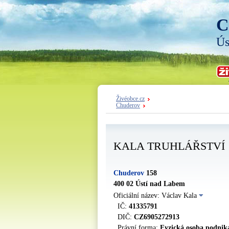
C
Ús
Živéobce.cz
Chuderov
KALA TRUHLÁŘSTVÍ
Chuderov
158
400 02 Ústí nad Labem
Oficiální název: Václav Kala
IČ:
41335791
DIČ:
CZ6905272913
Právní forma:
Fyzická osoba podnika