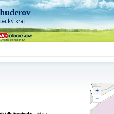
huderov
tecký kraj
+
−
jící dle živnostenského zákona