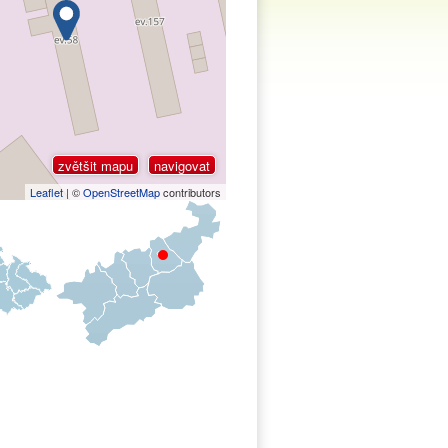
zvětšit mapu
navigovat
Leaflet
| ©
OpenStreetMap
contributors