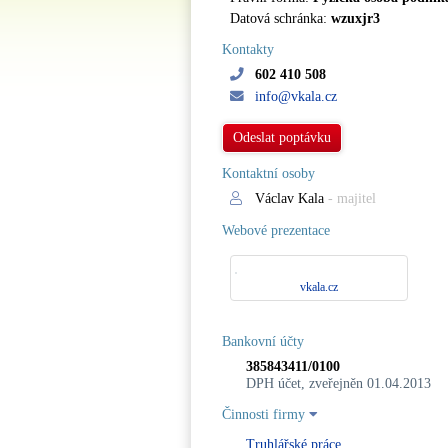
Datová schránka:
wzuxjr3
Kontakty
602 410 508
info@vkala.cz
Odeslat poptávku
Kontaktní osoby
Václav Kala
- majitel
Webové prezentace
vkala.cz
Bankovní účty
385843411/0100
DPH účet, zveřejněn 01.04.2013
Činnosti firmy
Truhlářské práce