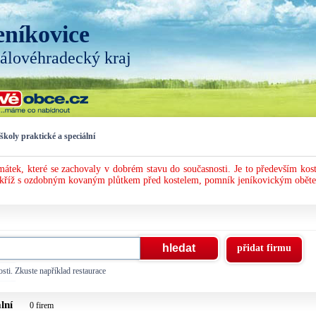
eníkovice
álovéhradecký kraj
školy praktické a speciální
mátek, které se zachovaly v dobrém stavu do současnosti. Je to především kost
vý kříž s ozdobným kovaným plůtkem před kostelem, pomník jeníkovickým obět
přidat firmu
sti. Zkuste například restaurace
ální
0 firem