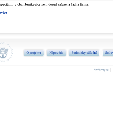
speciální
, v obci
Jeníkovice
není dosud zařazená žádna firma.
ovice
O projektu
Nápověda
Podmínky užívání
Smlu
Živéfirmy.cz