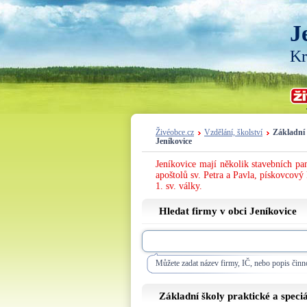
J
Kr
Živéobce.cz
Vzdělání, školství
Základní 
Jeníkovice
Jeníkovice mají několik stavebních pa
apoštolů sv. Petra a Pavla, pískovco
1. sv. války.
Hledat firmy v obci Jeníkovice
Můžete zadat název firmy, IČ, nebo popis činno
Základní školy praktické a speci