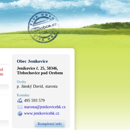
Obec Jeníkovice
Jeníkovice č. 25, 50346,
el
Třebechovice pod Orebem
em
Osoby
p. Jánský David, starosta
Kontakty
495 593 579
starosta@jenikovicehk.cz
www.jenikovicehk.cz
Kompletní info