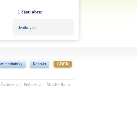
1 části obce:
Jeníkovice
vní podmínky
Kontakt
GDPR
Živéobce.cz
Proškoly.cz
ŠkolaNaDlani.cz