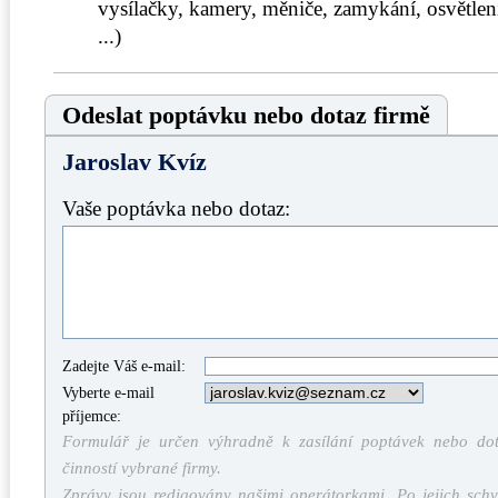
vysílačky, kamery, měniče, zamykání, osvětle
...)
Odeslat poptávku nebo dotaz firmě
Jaroslav Kvíz
Vaše poptávka nebo dotaz:
Zadejte Váš e-mail:
Vyberte e-mail
příjemce:
Formulář je určen výhradně k zasílání poptávek nebo dota
činností vybrané firmy.
Zprávy jsou redigovány našimi operátorkami. Po jejich schv