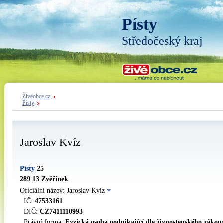
Písty
Středočeský kraj
Živéobce.cz
Písty
Jaroslav Kvíz
Písty
25
289 13 Zvěřínek
Oficiální název: Jaroslav Kvíz
IČ:
47533161
DIČ:
CZ7411110993
Právní forma:
Fyzická osoba podnikající dle živnostenského zákon