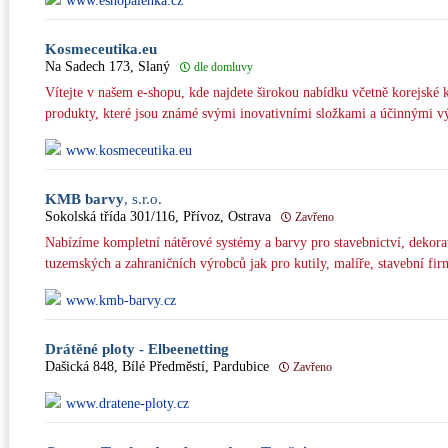
www.eshopalenka.cz
Kosmeceutika.eu
Na Sadech 173, Slaný
dle domluvy
Vítejte v našem e-shopu, kde najdete širokou nabídku včetně korejské 
produkty, které jsou známé svými inovativními složkami a účinnými v
www.kosmeceutika.eu
KMB barvy
, s.r.o.
Sokolská třída 301/116, Přívoz, Ostrava
Zavřeno
Nabízíme kompletní nátěrové systémy a barvy pro stavebnictví, dekorat
tuzemských a zahraničních výrobců jak pro kutily, malíře, stavební fir
www.kmb-barvy.cz
Drátěné ploty - Elbeenetting
Dašická 848, Bílé Předměstí, Pardubice
Zavřeno
www.dratene-ploty.cz