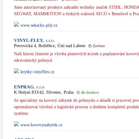
Jsme autorizovaný prodejce zahradní techniky značek STIHL, H
SEGWAY, MAMMOTION a českých traktorů SECO v Benešově u Pra
www.sekacky-pily.cz
VINYL-FLEX
, s.r.o.
Petrovická 4, Božtěšice, Ústí nad Labem
Zavřeno
Naší hlavní činností je výroba plastových krytek a poplastování kovový
zdravotnický průmysl.
krytky-vinylflex.cz
ENPRAG
, s.r.o.
K Holyni 833/42, Slivenec, Praha
dle domluvy
Se specialisty na kovový nábytek do průmyslu a skladů si pracovní pro
optimalizovat výrobní a logistické procesy a dodáme kompletní produk
systému.
www.kovovynabytek.cz