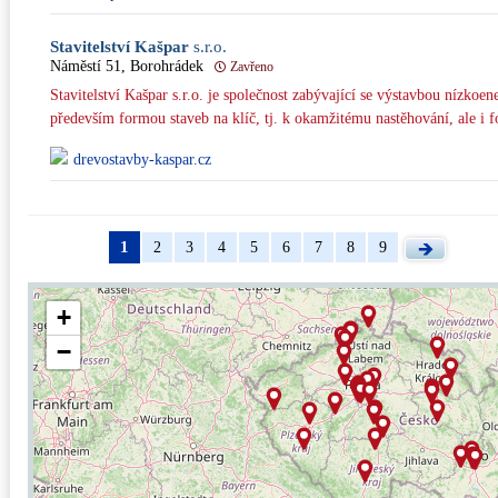
Stavitelství Kašpar
s.r.o.
Náměstí 51, Borohrádek
Zavřeno
Stavitelství Kašpar s.r.o. je společnost zabývající se výstavbou nízko
především formou staveb na klíč, tj. k okamžitému nastěhování, ale i 
drevostavby-kaspar.cz
1
2
3
4
5
6
7
8
9
+
−