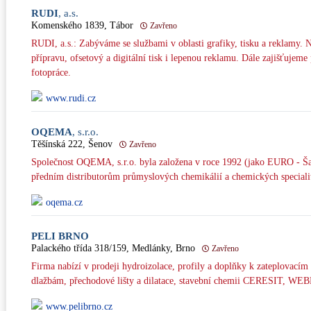
RUDI
, a.s.
Komenského 1839, Tábor
Zavřeno
RUDI, a.s.: Zabýváme se službami v oblasti grafiky, tisku a reklamy. 
přípravu, ofsetový a digitální tisk i lepenou reklamu. Dále zajišťujem
fotopráce.
www.rudi.cz
OQEMA
, s.r.o.
Těšínská 222, Šenov
Zavřeno
Společnost OQEMA, s.r.o. byla založena v roce 1992 (jako EURO - Šarm
předním distributorům průmyslových chemikálií a chemických specialit
oqema.cz
PELI BRNO
Palackého třída 318/159, Medlánky, Brno
Zavřeno
Firma nabízí v prodeji hydroizolace, profily a doplňky k zateplovacím
dlažbám, přechodové lišty a dilatace, stavební chemii CERESIT, WE
www.pelibrno.cz