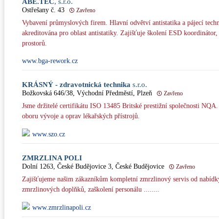
ABE.TEC
, s.r.o.
Ostřešany č. 43
Zavřeno
Vybavení průmyslových firem. Hlavní odvětví antistatika a pájecí tech
akreditována pro oblast antistatiky. Zajišťuje školení ESD koordinátor
prostorů.
www.bga-rework.cz
KRÁSNÝ - zdravotnická technika
s.r.o.
Božkovská 646/38, Východní Předměstí, Plzeň
Zavřeno
Jsme držitelé certifikátu ISO 13485 Britské prestižní společnosti NQA.
oboru vývoje a oprav lékařských přístrojů.
www.szo.cz
ZMRZLINA POLI
Dolní 1263, České Budějovice 3, České Budějovice
Zavřeno
Zajišťujeme našim zákazníkům kompletní zmrzlinový servis od nabídky 
zmrzlinových doplňků, zaškolení personálu ........
www.zmrzlinapoli.cz