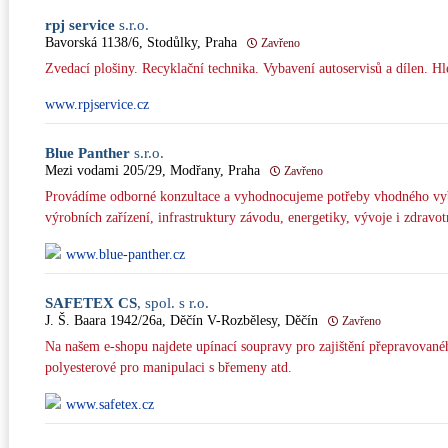
rpj service
s.r.o.
Bavorská 1138/6, Stodůlky, Praha
Zavřeno
Zvedací plošiny. Recyklační technika. Vybavení autoservisů a dílen. H
www.rpjservice.cz
Blue Panther
s.r.o.
Mezi vodami 205/29, Modřany, Praha
Zavřeno
Provádíme odborné konzultace a vyhodnocujeme potřeby vhodného vyba
výrobních zařízení, infrastruktury závodu, energetiky, vývoje i zdravo
www.blue-panther.cz
SAFETEX CS
, spol. s r.o.
J. Š. Baara 1942/26a, Děčín V-Rozbělesy, Děčín
Zavřeno
Na našem e-shopu najdete upínací soupravy pro zajištění přepravované
polyesterové pro manipulaci s břemeny atd.
www.safetex.cz