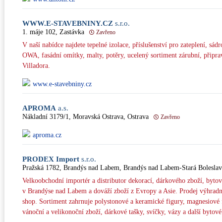
WWW.E-STAVEBNINY.CZ
s.r.o.
1. máje 102, Zastávka
Zavřeno
V naší nabídce najdete tepelné izolace, příslušenství pro zateplení, sád
OWA, fasádní omítky, malty, potěry, ucelený sortiment zárubní, připra
Villadora.
www.e-stavebniny.cz
APROMA
a.s.
Nákladní 3179/1, Moravská Ostrava, Ostrava
Zavřeno
aproma.cz
PRODEX Import
s.r.o.
Pražská 1782, Brandýs nad Labem, Brandýs nad Labem-Stará Boleslav
Velkoobchodní importér a distributor dekorací, dárkového zboží, bytov
v Brandýse nad Labem a dováží zboží z Evropy a Asie. Prodej výhrad
shop. Sortiment zahrnuje polystonové a keramické figury, magnesiové 
vánoční a velikonoční zboží, dárkové tašky, svíčky, vázy a další bytov