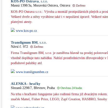
KOS-PO Ostrava
, s.r.o.
Masná 1398/3a, Moravská Ostrava, Ostrava
Zavřeno
KOS-PO Ostrava s.r.o.: Výroba a montáž protipožárních plných a proskl
Veškeré dveře a stěny vyrábíme také i v nepožární úpravě. Veškeré ná
platnými atesty.
www.kos-po.cz
Translignum BM
, s.r.o.
Návsí č. 972
Zavřeno
Firma Translignum BM, s.r.o. je zaměřena hlavně na prodej polotovarů
vhodně doplňuje tuto nabídku. Nabízí prostřednictvím dřevoprodeje v 
podlahové palubky atd.
www.translignumbm.cz
ALENKA - hračky
Slezanů 2298/7, Břevnov, Praha
Otevřeno 24 hodin
Na trhu s hračkami fungujeme jako rodinná firma již dvacátým rokem
značek Mattel, Fisher Price, LEGO, Zapf Creation, HASBRO, Smoby a