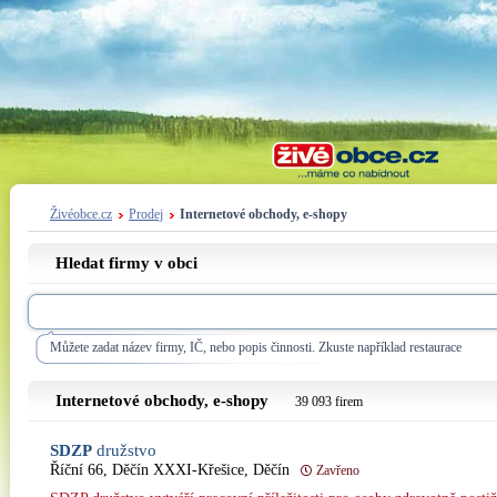
Živéobce.cz
Prodej
Internetové obchody, e-shopy
Hledat firmy v obci
Můžete zadat název firmy, IČ, nebo popis činnosti. Zkuste například restaurace
Internetové obchody, e-shopy
39 093 firem
SDZP
družstvo
Říční 66, Děčín XXXI-Křešice, Děčín
Zavřeno