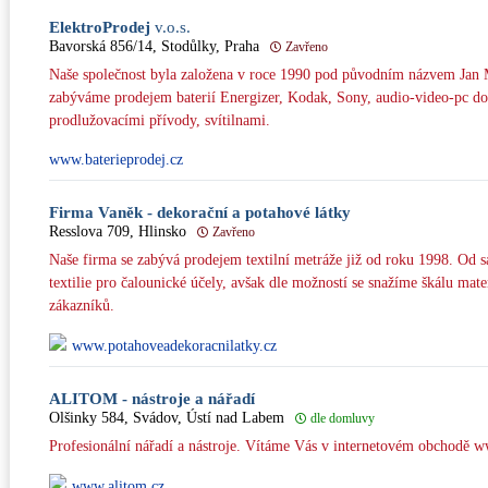
ElektroProdej
v.o.s.
Bavorská 856/14, Stodůlky, Praha
Zavřeno
Naše společnost byla založena v roce 1990 pod původním názvem Jan Me
zabýváme prodejem baterií Energizer, Kodak, Sony, audio-video-pc d
prodlužovacími přívody, svítilnami.
www.baterieprodej.cz
Firma Vaněk - dekorační a potahové látky
Resslova 709, Hlinsko
Zavřeno
Naše firma se zabývá prodejem textilní metráže již od roku 1998. Od 
textilie pro čalounické účely, avšak dle možností se snažíme škálu mater
zákazníků.
www.potahoveadekoracnilatky.cz
ALITOM - nástroje a nářadí
Olšinky 584, Svádov, Ústí nad Labem
dle domluvy
Profesionální nářadí a nástroje. Vítáme Vás v internetovém obchodě w
www.alitom.cz