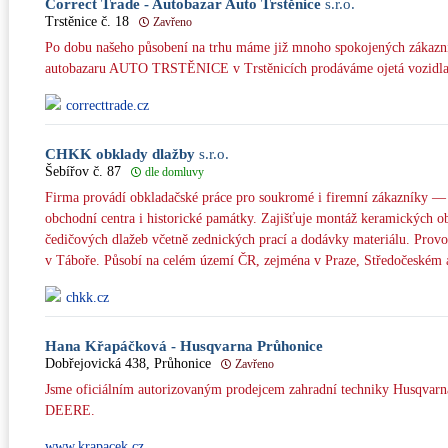
Correct Trade - Autobazar Auto Trstěnice
s.r.o.
Trstěnice č. 18
Zavřeno
Po dobu našeho působení na trhu máme již mnoho spokojených zákazník
autobazaru AUTO TRSTĚNICE v Trstěnicích prodáváme ojetá vozidla
correcttrade.cz
CHKK obklady dlažby
s.r.o.
Šebířov č. 87
dle domluvy
Firma provádí obkladačské práce pro soukromé i firemní zákazníky —
obchodní centra i historické památky. Zajišťuje montáž keramických 
čedičových dlažeb včetně zednických prací a dodávky materiálu. Pro
v Táboře. Působí na celém území ČR, zejména v Praze, Středočeském a
chkk.cz
Hana Křapáčková - Husqvarna Průhonice
Dobřejovická 438, Průhonice
Zavřeno
Jsme oficiálním autorizovaným prodejcem zahradní techniky Husqvar
DEERE.
www.krapacek.cz