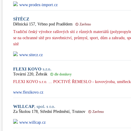
www.prodex-import.cz
SÍTĚCZ
Dělnická 157, Vrbno pod Pradědem
Zavřeno
Tradiční český výrobce rašlových sítí z různých materiálů (polypropyle
se na ochranné sítě pro stavebnictví, průmysl, sport, dům a zahradu, spor
sítě
www.sitecz.cz
FLEXI KOVO
s.r.o.
Tovární 220, Žebrák
dle domluvy
FLEXI KOVO s.r.o. ... POCTIVÉ ŘEMESLO - kovovýroba, umělecké ko
www.flexikovo.cz
WILLCAP
, spol. s r.o.
Za Školou 178, Střední Předměstí, Trutnov
Zavřeno
www.willcap.cz