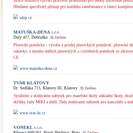
SDZP družstvo vytváří pracovní příležitosti pro osoby zdravotně postiž
Hledáme specifický přístup pro každého zaměstnance v rámci komplexn
sdzp.cz
MATUŠKA-DENA
s.r.o.
Doly 417, Dobruška
Zavřeno
Plavecké pomůcky - výroba a prodej plaveckých pomůcek: plavecké des
rukávky, a mnoho dalších plaveckých a cvičebních pomůcek ze zdravotn
CE.
www.matuska-dena.cz
TVAR KLATOVY
Dr. Sedláka 713, Klatovy III, Klatovy
Zavřeno
Vyrábíme a dodáváme nábytek pro mateřské školy základní školy, družiny
skříňky řady MIKI a další. Dále dodávamé nábytek pro kanceláře a stoho
www.tvar-kt.cz
VONEKL
s.r.o.
Kšírova 669/261, Horní Heršpice, Brno
Zavřeno