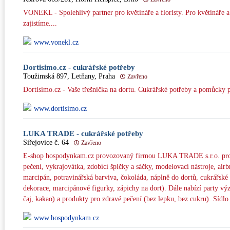
VONEKL - Spolehlivý partner pro květináře a floristy. Pro květináře
zajistíme....
www.vonekl.cz
Dortisimo.cz - cukrářské potřeby
Toužimská 897, Letňany, Praha
Zavřeno
Dortisimo.cz - Vaše třešnička na dortu. Cukrářské potřeby a pomůcky p
www.dortisimo.cz
LUKA TRADE - cukrářské potřeby
Siřejovice č. 64
Zavřeno
E-shop hospodynkam.cz provozovaný firmou LUKA TRADE s.r.o. prod
pečení, vykrajovátka, zdobící špičky a sáčky, modelovací nástroje, airb
marcipán, potravinářská barviva, čokoláda, náplně do dortů, cukrářské 
dekorace, marcipánové figurky, zápichy na dort). Dále nabízí party vý
čaj, kakao) a produkty pro zdravé pečení (bez lepku, bez cukru). Sídlo
www.hospodynkam.cz