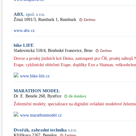
ABX
, spol. s r.o.
Žitná 1091/3, Rumburk 1, Rumburk
Zavřeno
www.abx.cz
bike LIFE
Sladovnická 518/4, Brněnské Ivanovice, Brno
Zavřeno
Dovoz a prodej jízdních kol Dema, zastoupení pro ČR, prodej nábojů N
Etape, cyklistické oblečení Etape, doplňky Exu a Shaman, velkoobcho
www.bike-life.cz
MARATHON MODEL
Dr. E. Beneše 268, Bystřice
dle domluvy
Železniční modely, specializace na digitální ovládání modelové želez
www.marathonmodel.cz
Dvořák, zahradní technika
s.r.o.
Křižíkova 2267, Benešov
Zavřeno