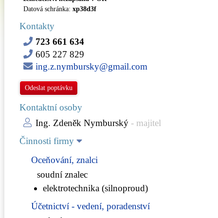
Datová schránka:
xp38d3f
Kontakty
723 661 634
605 227 829
ing.z.nymbursky@gmail.com
Odeslat poptávku
Kontaktní osoby
Ing. Zdeněk Nymburský
- majitel
Činnosti firmy
Oceňování, znalci
soudní znalec
elektrotechnika (silnoproud)
Účetnictví - vedení, poradenství