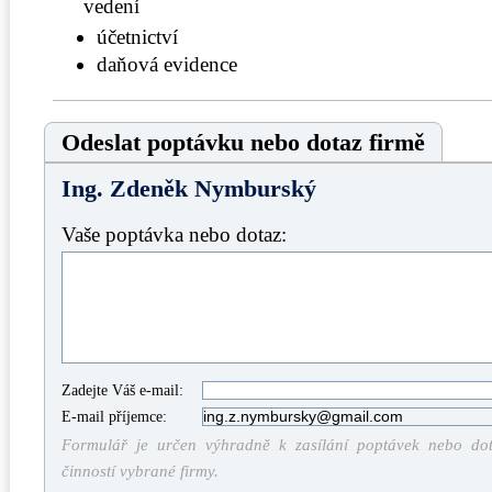
vedení
účetnictví
daňová evidence
Odeslat poptávku nebo dotaz firmě
Ing. Zdeněk Nymburský
Vaše poptávka nebo dotaz:
Zadejte Váš e-mail:
E-mail příjemce:
Formulář je určen výhradně k zasílání poptávek nebo dota
činností vybrané firmy.