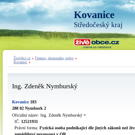
Kovanice
Středočeský kraj
Živéobce.cz
Finance, ekonomika, právo
Kovanice
Ing. Zdeněk Nymburský
Kovanice
183
288 02 Nymburk 2
Oficiální název: Ing. Zdeněk Nymburský
IČ:
12521931
Právní forma:
Fyzická osoba podnikající dle jiných zákonů než ži
zemědělství nezapsaná v OR