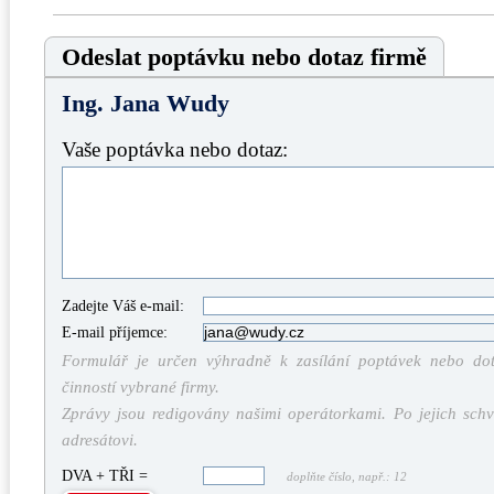
Odeslat poptávku nebo dotaz firmě
Ing. Jana Wudy
Vaše poptávka nebo dotaz:
Zadejte Váš e-mail:
E-mail příjemce:
Formulář je určen výhradně k zasílání poptávek nebo dota
činností vybrané firmy.
Zprávy jsou redigovány našimi operátorkami. Po jejich schv
adresátovi.
DVA + TŘI =
doplňte číslo, např.: 12