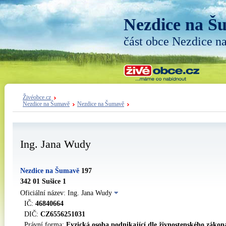
Nezdice na Š
část obce Nezdice 
Živéobce.cz
Nezdice na Šumavě
Nezdice na Šumavě
Ing. Jana Wudy
Nezdice na Šumavě
197
342 01 Sušice 1
Oficiální název: Ing. Jana Wudy
IČ:
46840664
DIČ:
CZ6556251031
Právní forma:
Fyzická osoba podnikající dle živnostenského zákon