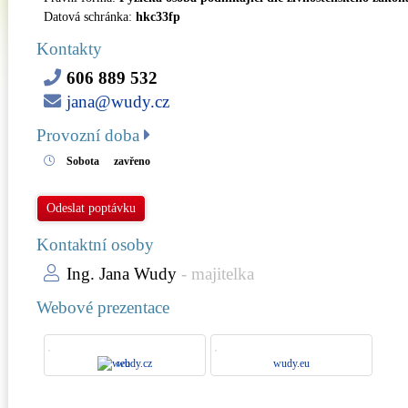
Datová schránka:
hkc33fp
Kontakty
606 889 532
jana@wudy.cz
Provozní doba
Sobota
zavřeno
Odeslat poptávku
Kontaktní osoby
Ing. Jana Wudy
- majitelka
Webové prezentace
wudy.cz
wudy.eu