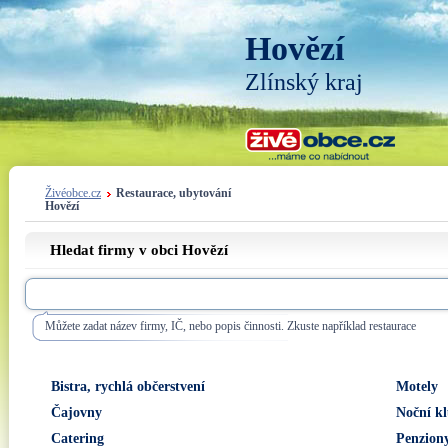
Hovězí
Zlínský kraj
Živéobce.cz
Restaurace, ubytování
Hovězí
Hledat firmy v obci Hovězí
Můžete zadat název firmy, IČ, nebo popis činnosti. Zkuste například restaurace
Bistra, rychlá občerstvení
Motely
Čajovny
Noční kl
Catering
Penziony