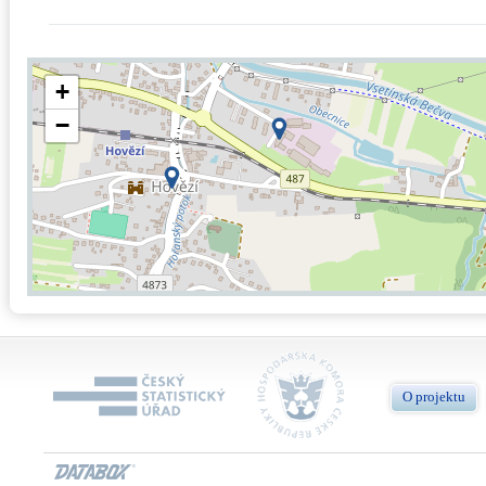
+
−
O projektu