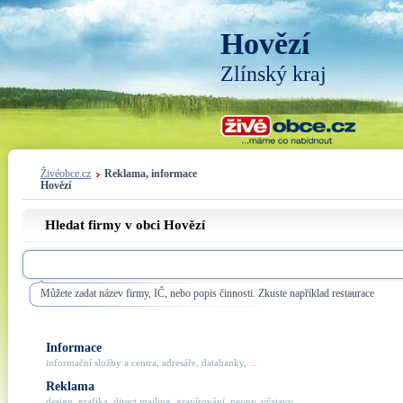
Hovězí
Zlínský kraj
Živéobce.cz
Reklama, informace
Hovězí
Hledat firmy v obci Hovězí
Můžete zadat název firmy, IČ, nebo popis činnosti. Zkuste například restaurace
Informace
informační služby a centra, adresáře, databanky, ...
Reklama
design, grafika, direct mailing, gravírování, neony, výstavy, ...