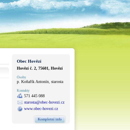
Obec Hovězí
Hovězí č. 2, 75601, Hovězí
Osoby
p. Koňařík Antonín, starosta
Kontakty
571 445 088
starosta@obec-hovezi.cz
www.obec-hovezi.cz
Kompletní info