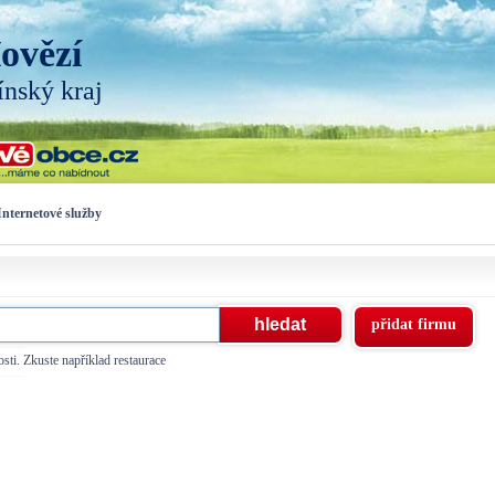
ovězí
ínský kraj
Internetové služby
přidat firmu
sti. Zkuste například restaurace