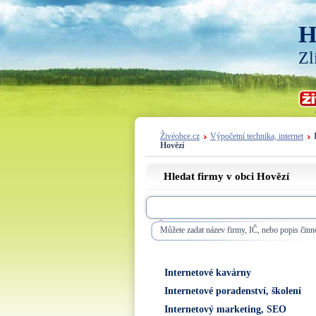
H
Zl
Živéobce.cz
Výpočetní technika, internet
Hovězí
Hledat firmy v obci Hovězí
Můžete zadat název firmy, IČ, nebo popis činno
Internetové kavárny
Internetové poradenství, školení
Internetový marketing, SEO