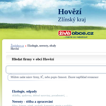
Hovězí
Zlínský kraj
Živéobce.cz
Ekologie, nerosty, obaly
Hovězí
Hledat firmy v obci Hovězí
Můžete zadat název firmy, IČ, nebo popis činnosti. Zkuste například restaurace
Ekologie, odpady
skládky, spalovny, sběrné suroviny, poradenství, ...
Nerosty - těžba a zpracování
hlína, kámen, písek, sochaři, kameníci, stroje a potřeby, ...