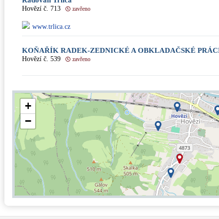
Radovan Trlica
Hovězí č. 713
zavřeno
www.trlica.cz
KOŇAŘÍK RADEK-ZEDNICKÉ A OBKLADAČSKÉ PRÁC
Hovězí č. 539
zavřeno
+
−