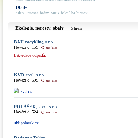
Obaly
palety, kartonáž, bedny, barely, balení, balící stroje, ...
Ekologie, nerosty, obaly
5 firem
BAU recykling
s.r.o.
Hovězí č. 159
zavřeno
Likvidace odpadů.
KVD
spol. s r.o.
Hovězí č. 699
zavřeno
kvd.cz
POLÁŠEK
, spol. s r.o.
Hovězí č. 524
zavřeno
uhlipolasek.cz