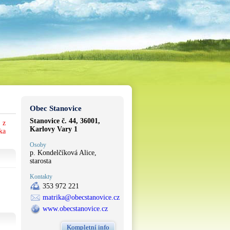
Obec Stanovice
Stanovice č. 44, 36001,
 z
Karlovy Vary 1
ka
Osoby
p. Kondelčíková Alice,
starosta
Kontakty
353 972 221
matrika@obecstanovice.cz
www.obecstanovice.cz
Kompletní info