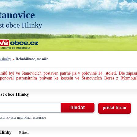
tanovice
st obce Hlinky
a služby
Rehabilitace, masáže
rálů byl ve Stanovicích postaven patrně již v polovině 14. století. Dle zápisu
sponoval patronátním právem ke kostelu ve Stanovicích Boreš z Rýzmbur
ást obce
Hlinky
přidat firmu
sti. Zkuste například restaurace
Hlinky
0 firem