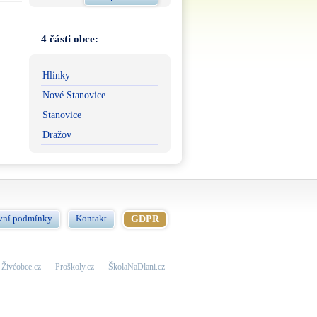
4 části obce:
Hlinky
Nové Stanovice
Stanovice
Dražov
vní podmínky
Kontakt
GDPR
Živéobce.cz
Proškoly.cz
ŠkolaNaDlani.cz