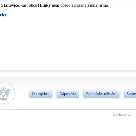
i
Stanovice
, část obce
Hlinky
není dosud zařazená žádna firma.
vice
O projektu
Nápověda
Podmínky užívání
Smlu
Živéfirmy.cz