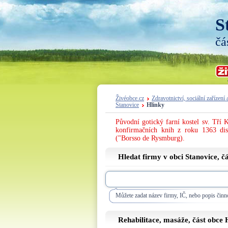
S
čá
Živéobce.cz
Zdravotnictví, sociální zařízení 
Stanovice
Hlinky
Původní gotický farní kostel sv. Tří K
konfirmačních knih z roku 1363 di
("Borsso de Rysmburg).
Hledat firmy v obci Stanovice, č
Můžete zadat název firmy, IČ, nebo popis činno
Rehabilitace, masáže, část obce