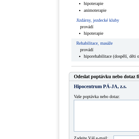
hipoterapie
animoterapie
Jízdárny, jezdecké kluby
provádí
hipoterapie
Rehabilitace, masáže
provádí
hiporehabilitace (dospělí, děti 
Odeslat poptávku nebo dotaz f
Hipocentrum PÁ-JA, z.s.
Vaše poptávka nebo dotaz:
Zadejte Váš e-mail: