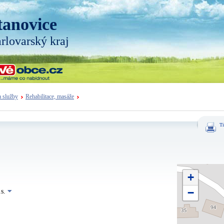
tanovice
rlovarský kraj
a služby
Rehabilitace, masáže
Ti
+
−
.s.