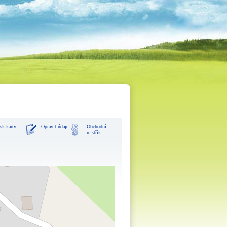
sk karty
Opravit údaje
Obchodní
rejstřík