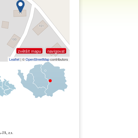
zvětšit mapu
navigovat
Leaflet
| ©
OpenStreetMap
contributors