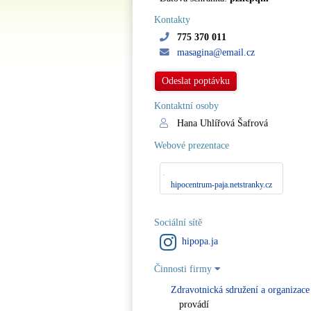
Kontakty
775 370 011
masagina@email.cz
Odeslat poptávku
Kontaktní osoby
Hana Uhlířová Šafrová
Webové prezentace
hipocentrum-paja.netstranky.cz
Sociální sítě
hipopa.ja
Činnosti firmy
Zdravotnická sdružení a organizace
provádí