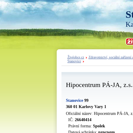
S
Ka
Živéobce.cz
Zdravotnictví, sociální zařízení 
Stanovice
Hipocentrum PÁ-JA, z.s.
Stanovice
99
360 01 Karlovy Vary 1
Oficiální název: Hipocentrum PÁ-JA, z
IČ:
26640414
Právní forma:
Spolek
Datová schránka:
pzncpqm