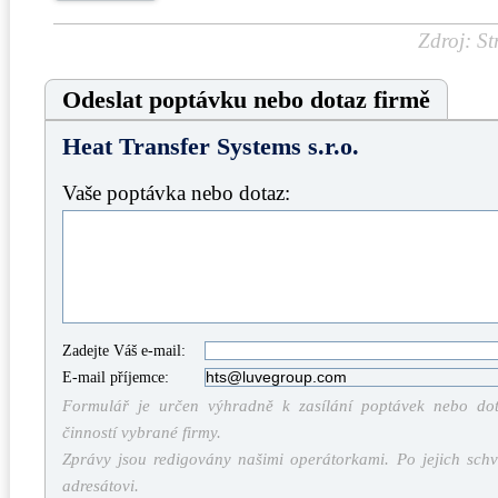
Zdroj: St
Odeslat poptávku nebo dotaz firmě
Heat Transfer Systems s.r.o.
Vaše poptávka nebo dotaz:
Zadejte Váš e-mail:
E-mail příjemce:
Formulář je určen výhradně k zasílání poptávek nebo dota
činností vybrané firmy.
Zprávy jsou redigovány našimi operátorkami. Po jejich schv
adresátovi.