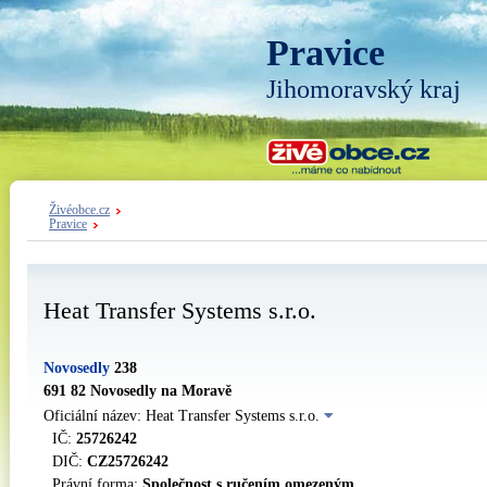
Pravice
Jihomoravský kraj
Živéobce.cz
Pravice
Heat Transfer Systems s.r.o.
Novosedly
238
691 82 Novosedly na Moravě
Oficiální název: Heat Transfer Systems s.r.o.
IČ:
25726242
DIČ:
CZ25726242
Právní forma:
Společnost s ručením omezeným