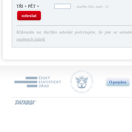
TŘI + PĚT =
doplňte číslo, např.: 12
odeslat
Kliknutím na tlačítko odeslat potvrzujete, že jste se sezná
osobních údajů
O projektu