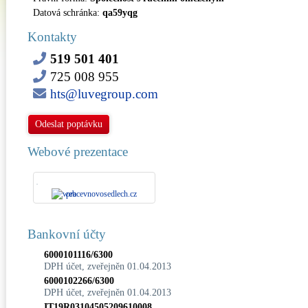
Datová schránka:
qa59yqg
Kontakty
519 501 401
725 008 955
hts@luvegroup.com
Odeslat poptávku
Webové prezentace
pracevnovosedlech.cz
Bankovní účty
6000101116/6300
DPH účet, zveřejněn 01.04.2013
6000102266/6300
DPH účet, zveřejněn 01.04.2013
IT19R03104505209610008