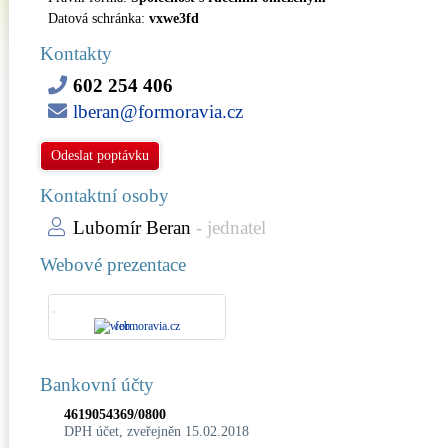
Datová schránka:
vxwe3fd
Kontakty
602 254 406
lberan@formoravia.cz
Odeslat poptávku
Kontaktní osoby
Lubomír Beran
- jednatel
Webové prezentace
formoravia.cz
Bankovní účty
4619054369/0800
DPH účet, zveřejněn 15.02.2018