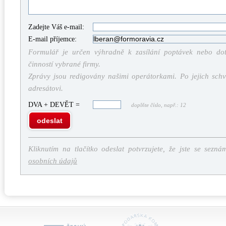
Zadejte Váš e-mail:
E-mail příjemce:
Formulář je určen výhradně k zasílání poptávek nebo dota
činností vybrané firmy.
Zprávy jsou redigovány našimi operátorkami. Po jejich schv
adresátovi.
DVA + DEVĚT =
doplňte číslo, např.: 12
odeslat
Kliknutím na tlačítko odeslat potvrzujete, že jste se sezná
osobních údajů