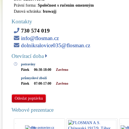
Právní forma:
Společnost s ručením omezeným
Datová schránka:
bxswajj
Kontakty
730 574 019
info@flosman.cz
dolnikralovice035@flosman.cz
Otevírací doba
potraviny
Pátek
06:30-18:00
Zavřeno
průmyslové zboží
Pátek
07:00-17:00
Zavřeno
Odeslat poptávku
Webové prezentace
flop-potraviny.cz
flo