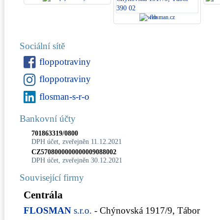
flosman.cz
Sociální sítě
floppotraviny
floppotraviny
flosman-s-r-o
Bankovní účty
701863319/0800
DPH účet, zveřejněn 11.12.2021
CZ5708000000000009088002
DPH účet, zveřejněn 30.12.2021
Související firmy
Centrála
FLOSMAN
s.r.o.
- Chýnovská 1917/9, Tábor