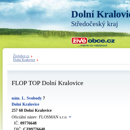
Dolní Kralovi
Středočeský kraj
Živéobce.cz
Dolní Kralovice
FLOP TOP Dolní Kralovice
nám. L. Svobody
7
Dolní Kralovice
257 68 Dolní Kralovice
Oficiální název: FLOSMAN s.r.o.
IČ:
09776648
DIČ:
CZ09776648