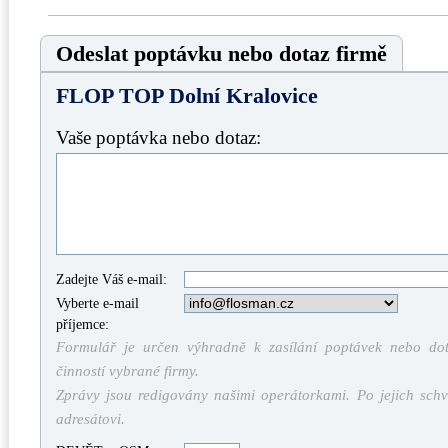
Odeslat poptávku nebo dotaz firmě
FLOP TOP Dolní Kralovice
Vaše poptávka nebo dotaz:
Zadejte Váš e-mail:
Vyberte e-mail
příjemce:
Formulář je určen výhradně k zasílání poptávek nebo dota
činností vybrané firmy.
Zprávy jsou redigovány našimi operátorkami. Po jejich schv
adresátovi.