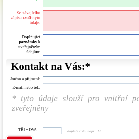
Ze stávajícího
zápisu
zrušit
tyto
údaje:
Doplňující
poznámky
k
uveřejněným
údajům:
Kontakt na Vás:*
Jméno a přijmení:
E-mail nebo tel.:
* tyto údaje slouží pro vnitřní 
zveřejněny
TŘI + DVA =
doplňte číslo, např.: 12