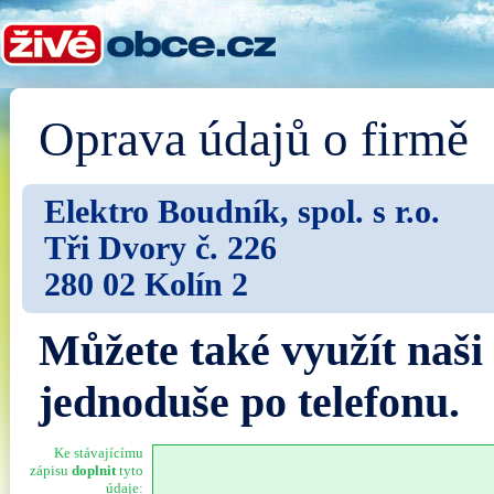
Oprava údajů o firmě
Elektro Boudník, spol. s r.o.
Tři Dvory č. 226
280 02 Kolín 2
Můžete také využít naši
jednoduše po telefonu.
Ke stávajícímu
zápisu
doplnit
tyto
údaje: