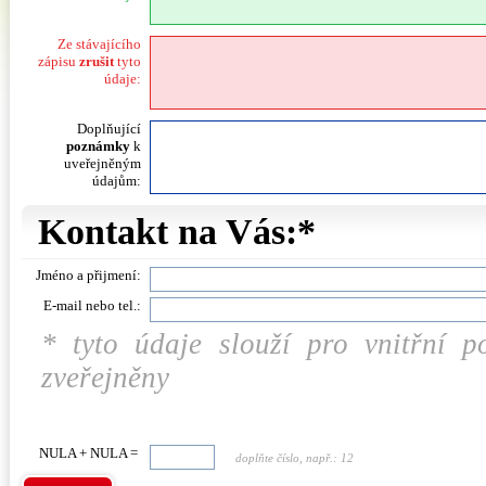
Ze stávajícího
zápisu
zrušit
tyto
údaje:
Doplňující
poznámky
k
uveřejněným
údajům:
Kontakt na Vás:*
Jméno a přijmení:
E-mail nebo tel.:
* tyto údaje slouží pro vnitřní 
zveřejněny
NULA + NULA =
doplňte číslo, např.: 12