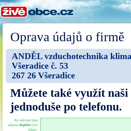
Oprava údajů o firmě
ANDĚL vzduchotechnika klimati
Všeradice č. 53
267 26 Všeradice
Můžete také využít naši
jednoduše po telefonu.
Ke stávajícímu
zápisu
doplnit
tyto
údaje: