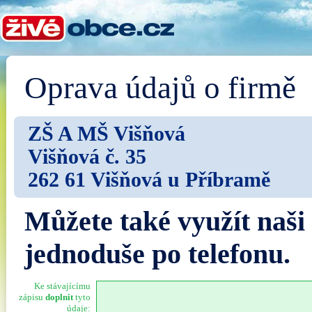
Oprava údajů o firmě
ZŠ A MŠ Višňová
Višňová č. 35
262 61 Višňová u Příbramě
Můžete také využít naši
jednoduše po telefonu.
Ke stávajícímu
zápisu
doplnit
tyto
údaje: