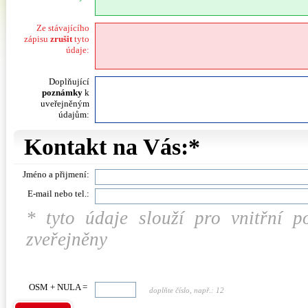
Ze stávajícího
zápisu
zrušit
tyto
údaje:
Doplňující
poznámky
k
uveřejněným
údajům:
Kontakt na Vás:*
Jméno a přijmení:
E-mail nebo tel.:
* tyto údaje slouží pro vnitřní 
zveřejněny
OSM + NULA =
doplňte číslo, např.: 12