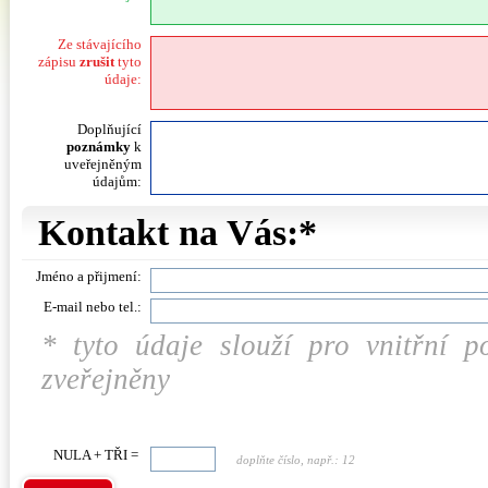
Ze stávajícího
zápisu
zrušit
tyto
údaje:
Doplňující
poznámky
k
uveřejněným
údajům:
Kontakt na Vás:*
Jméno a přijmení:
E-mail nebo tel.:
* tyto údaje slouží pro vnitřní 
zveřejněny
NULA + TŘI =
doplňte číslo, např.: 12