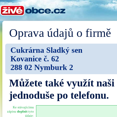
Oprava údajů o firmě
Cukrárna Sladký sen
Kovanice č. 62
288 02 Nymburk 2
Můžete také využít naši
jednoduše po telefonu.
Ke stávajícímu
zápisu
doplnit
tyto
údaje: