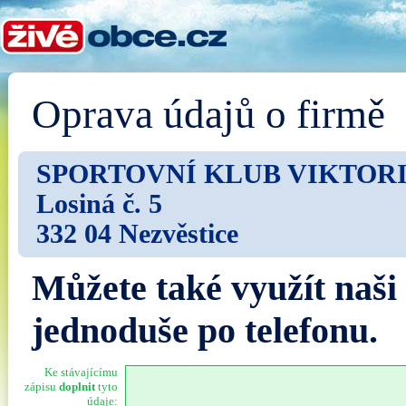
Oprava údajů o firmě
SPORTOVNÍ KLUB VIKTOR
Losiná č. 5
332 04 Nezvěstice
Můžete také využít naši
jednoduše po telefonu.
Ke stávajícímu
zápisu
doplnit
tyto
údaje: