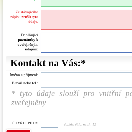
Ze stávajícího
zápisu
zrušit
tyto
údaje:
Doplňující
poznámky
k
uveřejněným
údajům:
Kontakt na Vás:*
Jméno a přijmení:
E-mail nebo tel.:
* tyto údaje slouží pro vnitřní 
zveřejněny
ČTYŘI + PĚT =
doplňte číslo, např.: 12