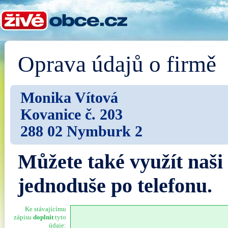
Oprava údajů o firmě
Monika Vítová
Kovanice č. 203
288 02 Nymburk 2
Můžete také využít naši
jednoduše po telefonu.
Ke stávajícímu
zápisu
doplnit
tyto
údaje: