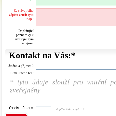
Ze stávajícího
zápisu
zrušit
tyto
údaje:
Doplňující
poznámky
k
uveřejněným
údajům:
Kontakt na Vás:*
Jméno a přijmení:
E-mail nebo tel.:
* tyto údaje slouží pro vnitřní 
zveřejněny
ČTYŘI + ŠEST =
doplňte číslo, např.: 12