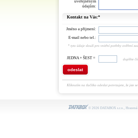
uveřejněným
údajům:
Kontakt na Vás:*
Jméno a přijmení:
E-mail nebo tel.:
* tyto údaje slouží pro vnitřní potřeby ověření 
JEDNA + ŠEST =
doplňte čís
odeslat
Kliknutím na tlačítko odeslat potvrzujete, že jste s
© 2026 DATABOX s.r.o., Hrazená 