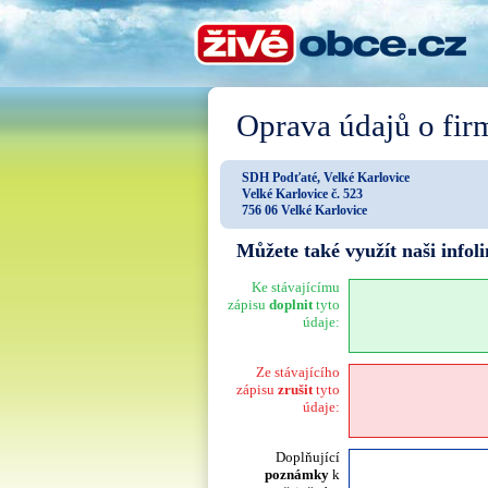
Oprava údajů o fir
SDH Podťaté, Velké Karlovice
Velké Karlovice č. 523
756 06 Velké Karlovice
Můžete také využít naši info
Ke stávajícímu
zápisu
doplnit
tyto
údaje:
Ze stávajícího
zápisu
zrušit
tyto
údaje:
Doplňující
poznámky
k