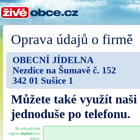
Oprava údajů o firmě
OBECNÍ JÍDELNA
Nezdice na Šumavě č. 152
342 01 Sušice 1
Můžete také využít naši
jednoduše po telefonu.
Ke stávajícímu
zápisu
doplnit
tyto
údaje: