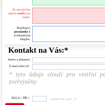
Ze stávajícího
zápisu
zrušit
tyto
údaje:
Doplňující
poznámky
k
uveřejněným
údajům:
Kontakt na Vás:*
Jméno a přijmení:
E-mail nebo tel.:
* tyto údaje slouží pro vnitřní 
zveřejněny
NULA + TŘI =
doplňte číslo, např.: 12