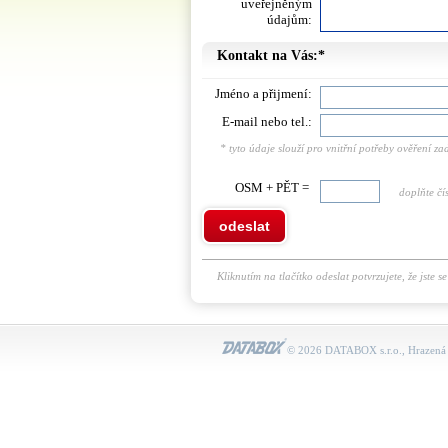
uveřejněným
údajům:
Kontakt na Vás:*
Jméno a přijmení:
E-mail nebo tel.:
* tyto údaje slouží pro vnitřní potřeby ověření 
OSM + PĚT =
doplňte čís
odeslat
Kliknutím na tlačítko odeslat potvrzujete, že jste s
© 2026 DATABOX s.r.o., Hrazená 