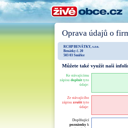
Oprava údajů o fir
RCHP BENÁTKY, s.r.o.
Benátky č. 20
503 03 Smiřice
Můžete také využít naši info
Ke stávajícímu
zápisu
doplnit
tyto
údaje:
Ze stávajícího
zápisu
zrušit
tyto
údaje:
Doplňující
poznámky
k