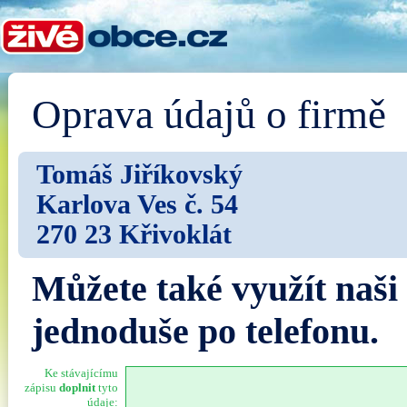
Oprava údajů o firmě
Tomáš Jiříkovský
Karlova Ves č. 54
270 23 Křivoklát
Můžete také využít naši
jednoduše po telefonu.
Ke stávajícímu
zápisu
doplnit
tyto
údaje: