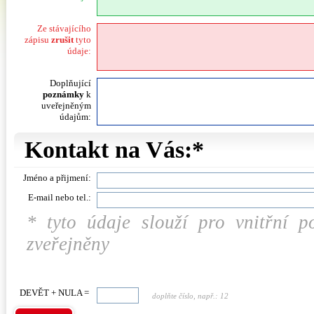
Ze stávajícího
zápisu
zrušit
tyto
údaje:
Doplňující
poznámky
k
uveřejněným
údajům:
Kontakt na Vás:*
Jméno a přijmení:
E-mail nebo tel.:
* tyto údaje slouží pro vnitřní 
zveřejněny
DEVĚT + NULA =
doplňte číslo, např.: 12