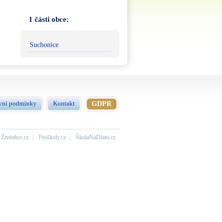
1 části obce:
Suchonice
vní podmínky
Kontakt
GDPR
Živéobce.cz
Proškoly.cz
ŠkolaNaDlani.cz