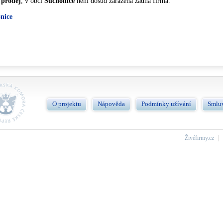
 prodej
, v obci
Suchonice
není dosud zařazená žádna firma.
nice
O projektu
Nápověda
Podmínky užívání
Smlu
Živéfirmy.cz