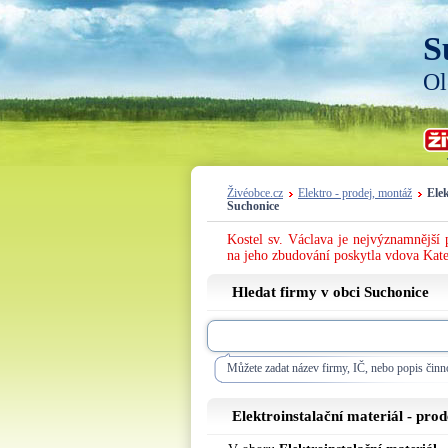
S
Ol
Živéobce.cz
Elektro - prodej, montáž
Elek
Suchonice
Kostel sv. Václava je nejvýznamnější
na jeho zbudování poskytla vdova Kate
Hledat firmy v obci Suchonice
Můžete zadat název firmy, IČ, nebo popis činno
Elektroinstalační materiál - pro