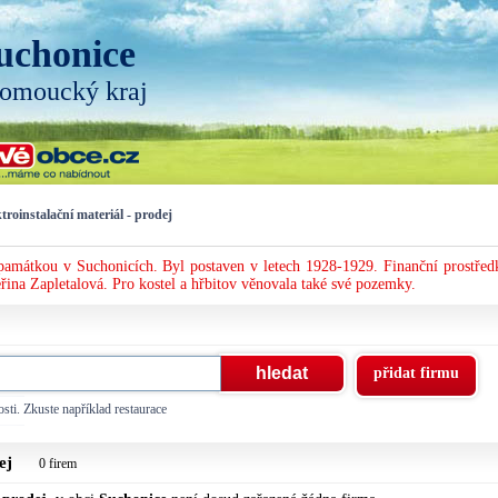
uchonice
omoucký kraj
troinstalační materiál - prodej
 památkou v Suchonicích. Byl postaven v letech 1928-1929. Finanční prostřed
řina Zapletalová. Pro kostel a hřbitov věnovala také své pozemky.
přidat firmu
sti. Zkuste například restaurace
dej
0 firem