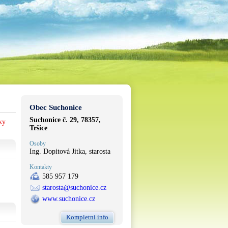
Obec Suchonice
Suchonice č. 29, 78357,
ky
Tršice
Osoby
Ing. Dopitová Jitka, starosta
Kontakty
585 957 179
starosta@suchonice.cz
www.suchonice.cz
Kompletní info