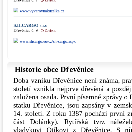
Dřevěnice č. 7
Zavřeno
www.vyvarovnakuzelka.cz
S.H.CARGO
s.r.o.
Dřevěnice č. 9
Zavřeno
www.shcargo.eu/cz/sh-cargo.aspx
Historie obce Dřevěnice
Doba vzniku Dřevěnice není známa, pra
století vznikla nejprve dřevěná a pozděj
založena osada. První písemné zprávy o D
statku Dřevěnice, jsou zapsány v zems
14. století. Z roku 1387 pochází první 
část Dolánky). Rytířská tvrz náležel
vladykovi Otíkovi z Dřevěnice. S n