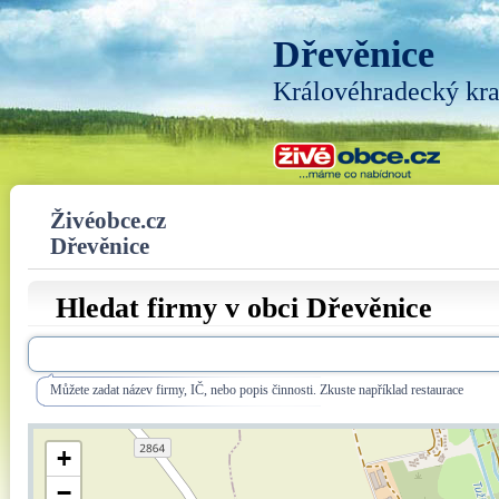
Dřevěnice
Královéhradecký kra
Živéobce.cz
Dřevěnice
Hledat firmy v obci Dřevěnice
Můžete zadat název firmy, IČ, nebo popis činnosti. Zkuste například restaurace
+
−