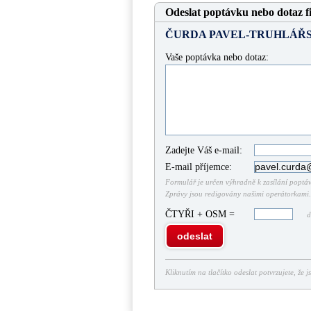
Odeslat poptávku nebo dotaz f
ČURDA PAVEL-TRUHLÁŘS
Vaše poptávka nebo dotaz:
Zadejte Váš e-mail:
E-mail příjemce:
Formulář je určen výhradně k zasílání poptáve
Zprávy jsou redigovány našimi operátorkami. 
ČTYŘI + OSM =
do
odeslat
Kliknutím na tlačítko odeslat potvrzujete, že j