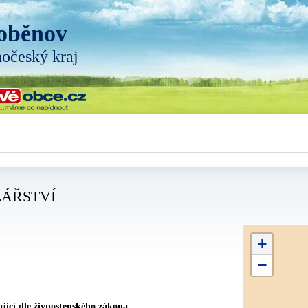
oběnov
hočeský kraj
LÁŘSTVÍ
+
−
jící dle živnostenského zákona