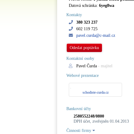
Datová schránka:
6yeg8wa
Kontakty
380 323 237
602 119 725
pavel.curda@c-mail.cz
Odeslat poptávku
Kontaktní osoby
Pavel Čurda
- majitel
Webové prezentace
schodiste-curda.cz
Bankovní účty
2580552248/0800
DPH účet, zveřejněn 01.04.2013
Činnosti firmy