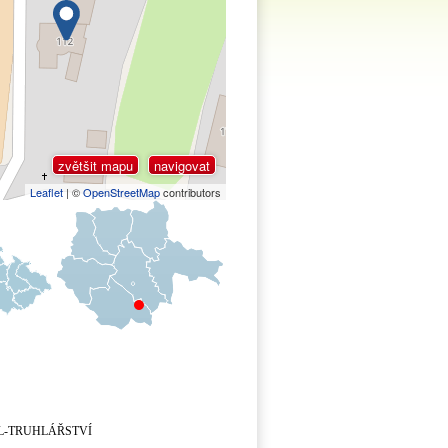
zvětšit mapu
navigovat
Leaflet
| ©
OpenStreetMap
contributors