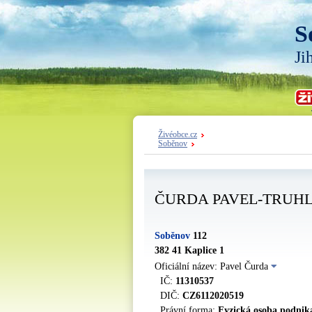
S
Ji
Živéobce.cz
Soběnov
ČURDA PAVEL-TRUH
Soběnov
112
382 41 Kaplice 1
Oficiální název: Pavel Čurda
IČ:
11310537
DIČ:
CZ6112020519
Právní forma:
Fyzická osoba podnika