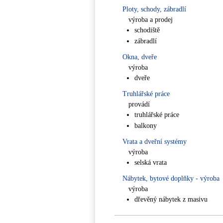
Ploty, schody, zábradlí
výroba a prodej
schodiště
zábradlí
Okna, dveře
výroba
dveře
Truhlářské práce
provádí
truhlářské práce
balkony
Vrata a dveřní systémy
výroba
selská vrata
Nábytek, bytové doplňky - výroba
výroba
dřevěný nábytek z masivu