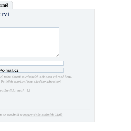
irmě
TVÍ
k nebo dotazů souvisejících s činností vybrané firmy.
Po jejich schválení jsou odeslány adresátovi.
plňte číslo, např.: 12
ste se seznámili se
zpracováním osobních údajů