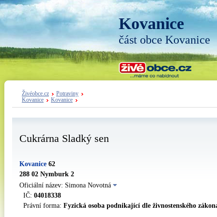
Kovanice
část obce Kovanice
Živéobce.cz
Potraviny
Kovanice
Kovanice
Cukrárna Sladký sen
Kovanice
62
288 02 Nymburk 2
Oficiální název: Simona Novotná
IČ:
04018338
Právní forma:
Fyzická osoba podnikající dle živnostenského zákon