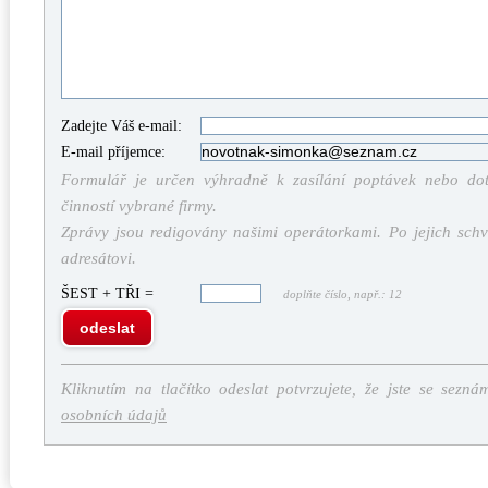
Zadejte Váš e-mail:
E-mail příjemce:
Formulář je určen výhradně k zasílání poptávek nebo dota
činností vybrané firmy.
Zprávy jsou redigovány našimi operátorkami. Po jejich schv
adresátovi.
ŠEST + TŘI =
doplňte číslo, např.: 12
odeslat
Kliknutím na tlačítko odeslat potvrzujete, že jste se sezná
osobních údajů