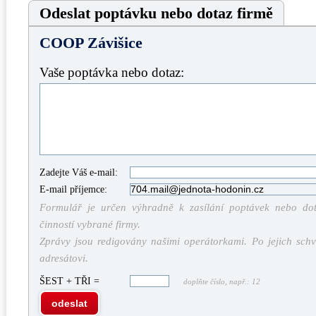
Odeslat poptávku nebo dotaz firmě
COOP Závišice
Vaše poptávka nebo dotaz:
Zadejte Váš e-mail:
E-mail příjemce:
Formulář je určen výhradně k zasílání poptávek nebo dota
činností vybrané firmy.
Zprávy jsou redigovány našimi operátorkami. Po jejich schv
adresátovi.
ŠEST + TŘI =
doplňte číslo, např.: 12
odeslat