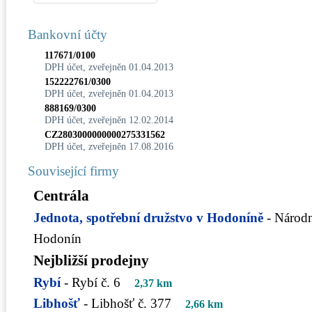
Bankovní účty
117671/0100
DPH účet, zveřejněn 01.04.2013
152222761/0300
DPH účet, zveřejněn 01.04.2013
888169/0300
DPH účet, zveřejněn 12.02.2014
CZ2803000000000275331562
DPH účet, zveřejněn 17.08.2016
Související firmy
Centrála
Jednota, spotřební družstvo v Hodoníně
- Národn
Hodonín
Nejbližší prodejny
Rybí
- Rybí č. 6
2,37 km
Libhošť
- Libhošť č. 377
2,66 km