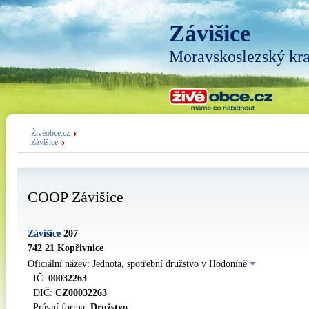
Závišice
Moravskoslezský kra
Živéobce.cz
Závišice
COOP Závišice
Závišice
207
742 21 Kopřivnice
Oficiální název: Jednota, spotřební družstvo v Hodoníně
IČ:
00032263
DIČ:
CZ00032263
Právní forma:
Družstvo