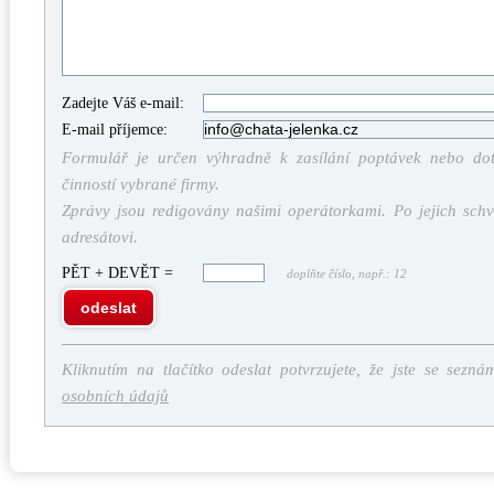
Zadejte Váš e-mail:
E-mail příjemce:
Formulář je určen výhradně k zasílání poptávek nebo dota
činností vybrané firmy.
Zprávy jsou redigovány našimi operátorkami. Po jejich schv
adresátovi.
PĚT + DEVĚT =
doplňte číslo, např.: 12
odeslat
Kliknutím na tlačítko odeslat potvrzujete, že jste se sezná
osobních údajů