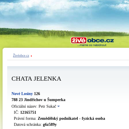
Živéobce.cz
CHATA JELENKA
Nové Losiny
126
788 23 Jindřichov u Šumperka
Oficiální název: Petr Sukač
IČ:
12165751
Právní forma:
Zemědělský podnikatel - fyzická osoba
Datová schránka:
g6z589y